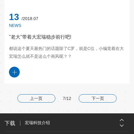
13
/2018.07
NEWS
"老大"带着大宏瑞稳步前行吧!
都说这个夏天最热门的话题除了C罗，就是C位，小编觉着在大
宏瑞怎么就不是这么个画风呢？？
上一页
7/12
下一页
宏瑞科技介绍
宏瑞科技主营产品介绍
下载
宏瑞科技介绍
宏瑞科技主营产品介绍