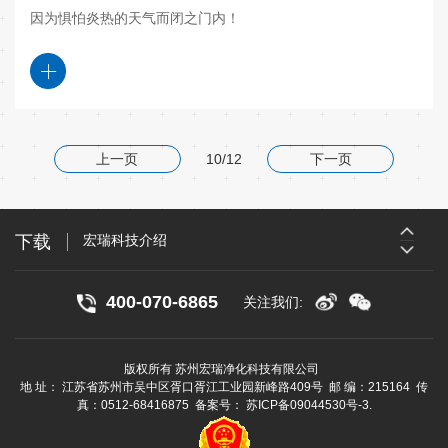
因为惧怕炎热的天气而闭之门内！
上一页
10/12
下一页
宏瑞科技介绍
宏瑞科技主营产品介绍
下载
宏瑞科技介绍
宏瑞科技主营产品介绍
400-070-6865
关注我们:
版权所有 苏州宏瑞净化科技有限公司
地 址： 江苏省苏州市吴中区胥口胥江工业园新峰路409号 邮 编：215164 传
真：0512-68416875 备案号：
苏ICP备09044530号-3
.