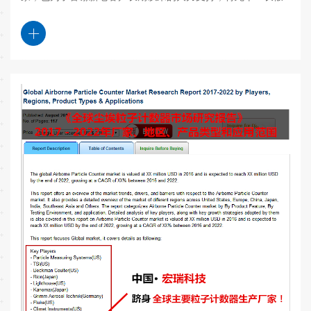
后，我们将隆重推出《宏瑞聚“惠”，感谢有“礼”》活动！