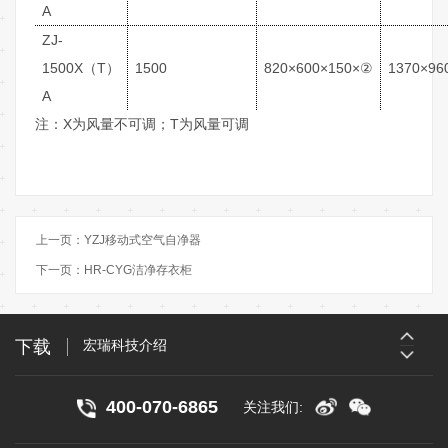
A
ZJ-
1500X（T）
1500
820×600×150×②
1370×96
A
注：X为风量不可调；T为风量可调
上一页：
YZJ移动式空气自净器
宏瑞科技介绍
下一页：
HR-CYG洁净存衣柜
宏瑞科技主营产品介绍
下载
宏瑞科技介绍
宏瑞科技主营产品介绍
400-070-6865
关注我们: