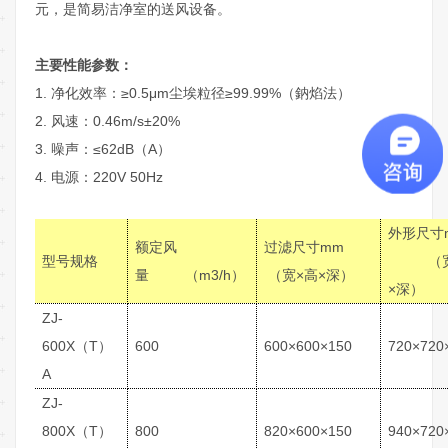
元，是简易洁净室的送风设备。
主要性能参数：
1. 净化效率：≥0.5μm尘埃粒径≥99.99%（鈉焰法）
2. 风速：0.46m/s±20%
3. 噪声：≤62dB（A）
4. 电源：220V 50Hz
外形尺寸
额定风
过滤尺寸mm
型号规格
（宽
量 （m3/h）
（宽×高×深）
×深）
ZJ-
600X（T）
600
600×600×150
720×720
A
ZJ-
800X（T）
800
820×600×150
940×720