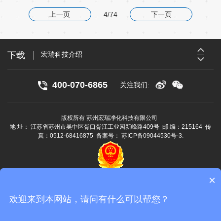
上一页
4/74
下一页
宏瑞科技介绍
宏瑞科技主营产品介绍
下载
宏瑞科技介绍
宏瑞科技主营产品介绍
400-070-6865
关注我们:
版权所有 苏州宏瑞净化科技有限公司
地 址： 江苏省苏州市吴中区胥口胥江工业园新峰路409号 邮 编：215164 传
真：0512-68416875 备案号：
苏ICP备09044530号-3
.
×
隐私声明
欢迎来到本网站，请问有什么可以帮您？
技术支持：互众网络
苏州网站建设